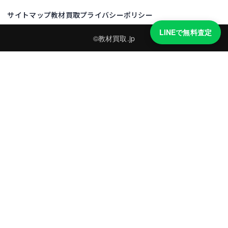
サイトマップ
教材買取プライバシーポリシー
LINEで無料査定
©教材買取.jp
買取実績・買取強化モデルを見る
LINEでかんたん無料査定
品物の写真を送るだけ。査定は無料、キャンセルもできます。
※品物の状態・市場動向により買取をお受けできない場合があります。
友だち追加して査定を依頼
運営：
株式会社グリーク
運営グループの買取サイト一覧（株式会社グリーク）