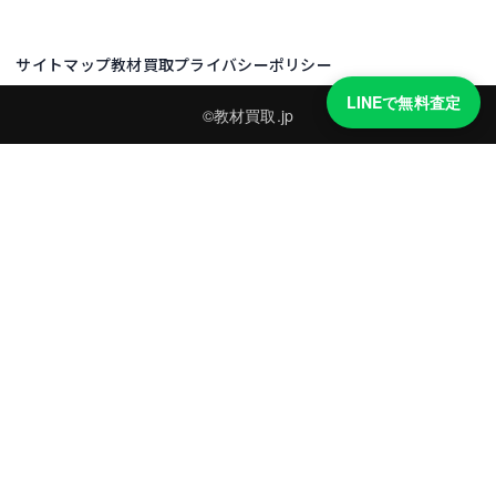
サイトマップ
教材買取プライバシーポリシー
LINEで無料査定
©教材買取.jp
買取実績・買取強化モデルを見る
LINEでかんたん無料査定
品物の写真を送るだけ。査定は無料、キャンセルもできます。
※品物の状態・市場動向により買取をお受けできない場合があります。
友だち追加して査定を依頼
運営：
株式会社グリーク
運営グループの買取サイト一覧（株式会社グリーク）