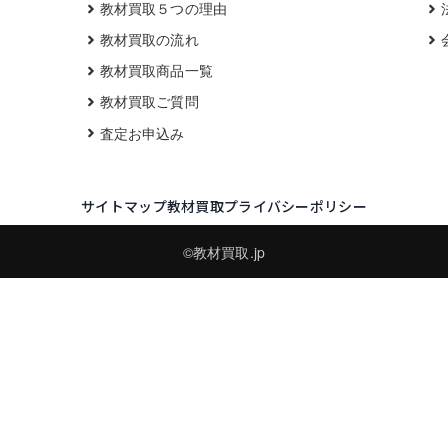
教材買取５つの理由
教材買取の流れ
教材買取商品一覧
教材買取ご質問
査定お申込み
サイトマップ
教材買取プライバシーポリシー
©教材買取.jp
買取実績・買取強化モデルを見る
LINEでかんたん無料査定
品物の写真を送るだけ。査定は無料、キャンセルもできます。
※品物の状態・市場動向により買取をお受けできない場合があります。