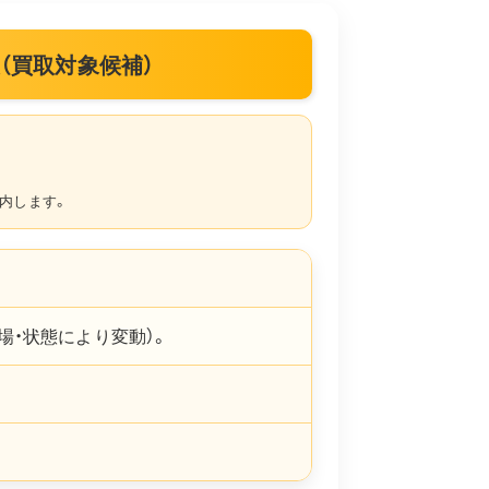
取情報（買取対象候補）
内します。
場・状態により変動）。