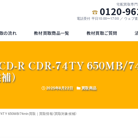
宅配買取専門
0120-96
電話受付 平日10:00〜17:00 ／ ウェ
取の流れ
教材買取商品一覧
教材買取ご質問
 CD-R CDR-74TY 650MB
候補）
投稿日
カテゴリー
2025年8月22日
買取商品
R-74TY 650MB/74min買取｜買取情報（買取対象候補）