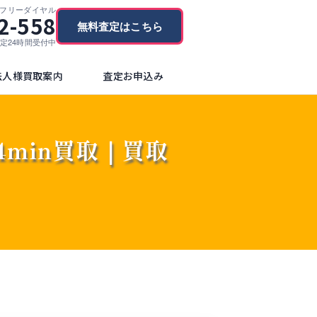
フリーダイヤル
2-558
無料査定はこちら
ブ査定24時間受付中
法人様買取案内
査定お申込み
/74min買取｜買取