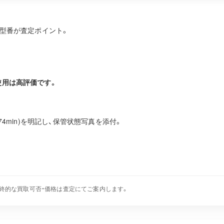
・型番が査定ポイント。
使用は高評価です。
MB/74min)を明記し、保管状態写真を添付。
終的な買取可否・価格は査定にてご案内します。