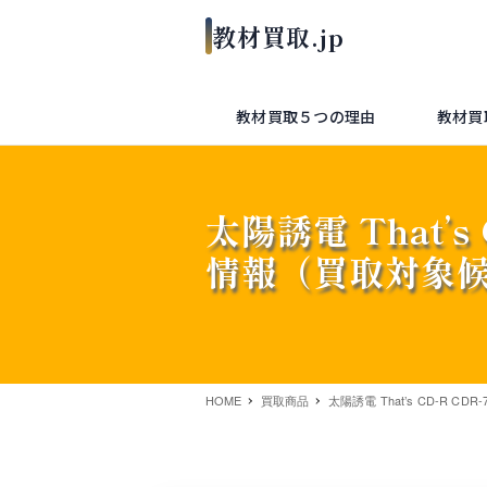
教材買取５つの理由
教材買
太陽誘電 That’s
情報（買取対象
HOME
買取商品
太陽誘電 That’s CD-R CD