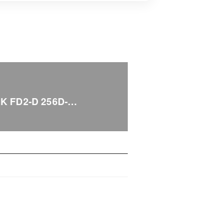
SK FD2-D 256D-…
）