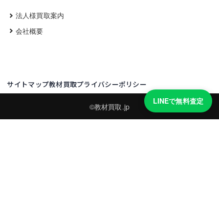
法人様買取案内
会社概要
サイトマップ
教材買取プライバシーポリシー
LINEで無料査定
©教材買取.jp
買取実績・買取強化モデルを見る
LINEでかんたん無料査定
品物の写真を送るだけ。査定は無料、キャンセルもできます。
※品物の状態・市場動向により買取をお受けできない場合があります。
友だち追加して査定を依頼