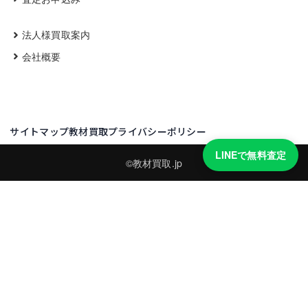
法人様買取案内
会社概要
サイトマップ
教材買取プライバシーポリシー
LINEで無料査定
©教材買取.jp
買取実績・買取強化モデルを見る
LINEでかんたん無料査定
品物の写真を送るだけ。査定は無料、キャンセルもできます。
※品物の状態・市場動向により買取をお受けできない場合があります。