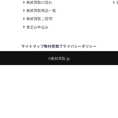
教材買取の流れ
教材買取商品一覧
教材買取ご質問
査定お申込み
サイトマップ
教材買取プライバシーポリシー
©教材買取.jp
買取実績・買取強化モデルを見る
LINEでかんたん無料査定
品物の写真を送るだけ。査定は無料、キャンセルもできます。
※品物の状態・市場動向により買取をお受けできない場合があります。