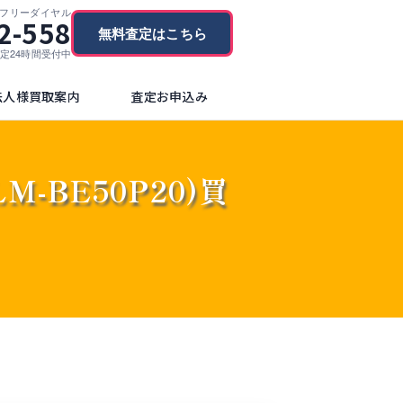
フリーダイヤル
2-558
無料査定はこちら
ブ査定24時間受付中
法人様買取案内
査定お申込み
c LM-BE50P20)買