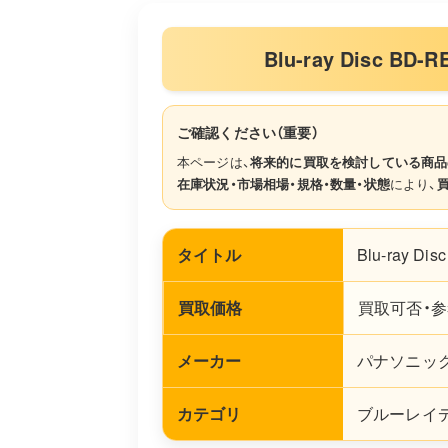
Blu-ray Disc B
ご確認ください（重要）
本ページは、
将来的に買取を検討している商品
在庫状況・市場相場・規格・数量・状態
により、
タイトル
Blu-ray Di
買取価格
買取可否・参
メーカー
パナソニッ
カテゴリ
ブルーレイディ