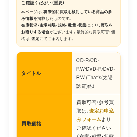
ご確認ください（重要）
本ページは、
将来的に買取を検討している商品の参
考情報
を掲載したものです。
在庫状況・市場相場・規格・数量・状態
により、
買取を
お断りする場合
がございます。最終的な買取可否・価
格は、査定にてご案内します。
CD-R/CD-
RW/DVD-R/DVD-
タイトル
RW (That’s(太陽
誘電)他)
買取可否・参考買
取は、
査定お申込
みフォーム
より
買取価格
ご確認ください
（在庫・相場・状態