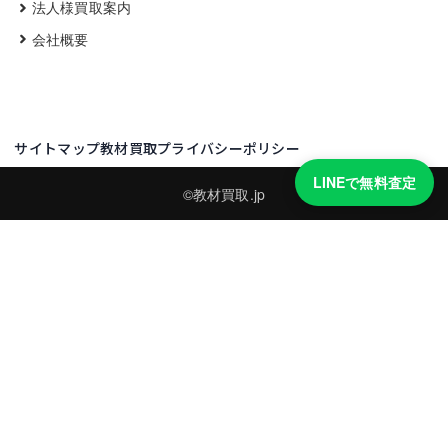
法人様買取案内
会社概要
サイトマップ
教材買取プライバシーポリシー
LINEで無料査定
©教材買取.jp
買取実績・買取強化モデルを見る
LINEでかんたん無料査定
品物の写真を送るだけ。査定は無料、キャンセルもできます。
※品物の状態・市場動向により買取をお受けできない場合があります。
友だち追加して査定を依頼