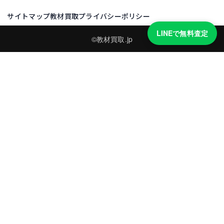
サイトマップ
教材買取プライバシーポリシー
LINEで無料査定
©教材買取.jp
買取実績・買取強化モデルを見る
LINEでかんたん無料査定
品物の写真を送るだけ。査定は無料、キャンセルもできます。
※品物の状態・市場動向により買取をお受けできない場合があります。
友だち追加して査定を依頼
運営：
株式会社グリーク
運営グループの買取サイト一覧（株式会社グリーク）