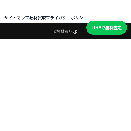
サイトマップ
教材買取プライバシーポリシー
LINEで無料査定
©教材買取.jp
買取実績・買取強化モデルを見る
LINEでかんたん無料査定
品物の写真を送るだけ。査定は無料、キャンセルもできます。
※品物の状態・市場動向により買取をお受けできない場合があります。
友だち追加して査定を依頼
運営：
株式会社グリーク
運営グループの買取サイト一覧（株式会社グリーク）