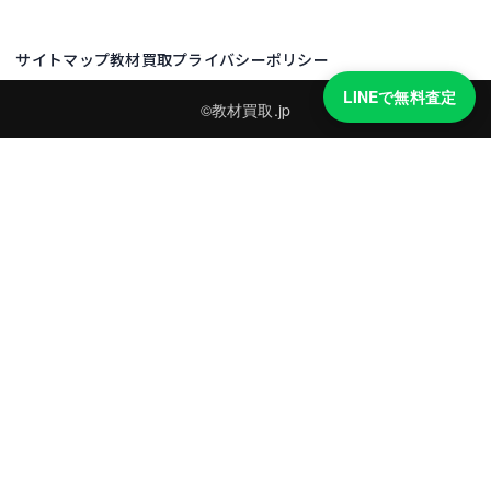
サイトマップ
教材買取プライバシーポリシー
LINEで無料査定
©教材買取.jp
買取実績・買取強化モデルを見る
LINEでかんたん無料査定
品物の写真を送るだけ。査定は無料、キャンセルもできます。
※品物の状態・市場動向により買取をお受けできない場合があります。
友だち追加して査定を依頼
運営：
株式会社グリーク
運営グループの買取サイト一覧（株式会社グリーク）