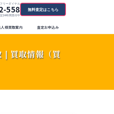
フリーダイヤル
2-558
無料査定はこちら
ブ査定24時間受付中
法人様買取案内
査定お申込み
or)買取｜買取情報（買