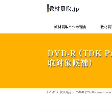
教材買取５つの理由
教材買
DVD-R (TDK P
取対象候補）
HOME
買取商品
DVD-R (TDK Panasonic 