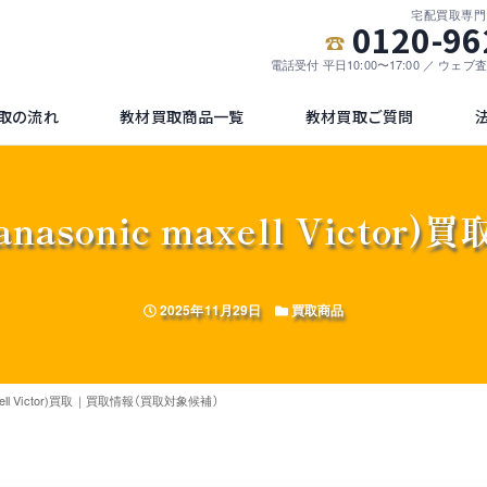
宅配買取専門
0120-96
電話受付 平日10:00〜17:00 ／ ウェ
取の流れ
教材買取商品一覧
教材買取ご質問
anasonic maxell Vict
投稿日
カテゴリー
2025年11月29日
買取商品
maxell Victor)買取｜買取情報（買取対象候補）