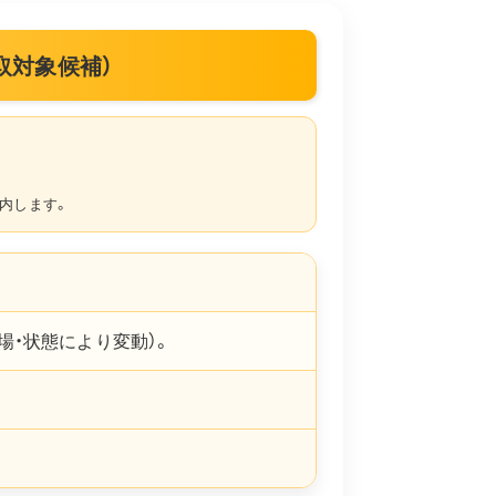
（買取対象候補）
内します。
場・状態により変動）。