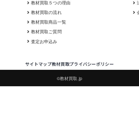
教材買取５つの理由
教材買取の流れ
教材買取商品一覧
教材買取ご質問
査定お申込み
サイトマップ
教材買取プライバシーポリシー
©教材買取.jp
買取実績・買取強化モデルを見る
LINEでかんたん無料査定
品物の写真を送るだけ。査定は無料、キャンセルもできます。
※品物の状態・市場動向により買取をお受けできない場合があります。