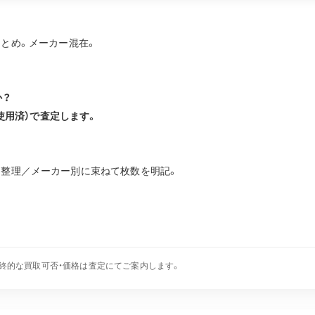
体のまとめ。メーカー混在。
か？
/使用済）で査定します。
を整理／メーカー別に束ねて枚数を明記。
終的な買取可否・価格は査定にてご案内します。