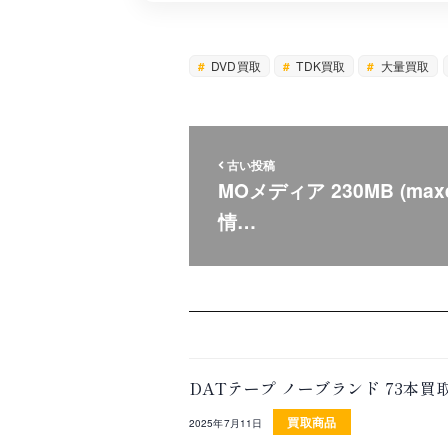
DVD買取
TDK買取
大量買取
古い投稿
MOメディア 230MB (ma
情…
DATテープ ノーブランド 73本
買取商品
2025年7月11日