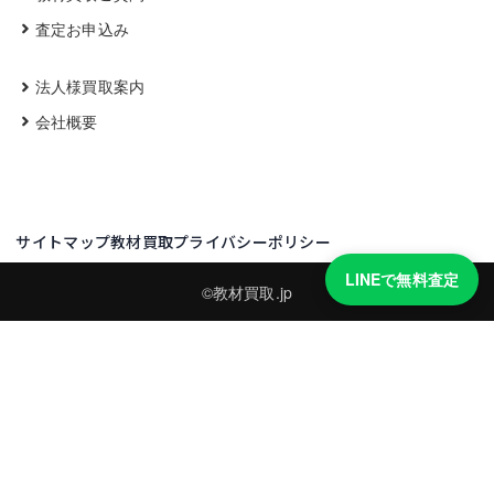
査定お申込み
法人様買取案内
会社概要
サイトマップ
教材買取プライバシーポリシー
LINEで無料査定
©教材買取.jp
買取実績・買取強化モデルを見る
LINEでかんたん無料査定
品物の写真を送るだけ。査定は無料、キャンセルもできます。
※品物の状態・市場動向により買取をお受けできない場合があります。