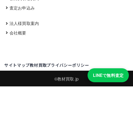
査定お申込み
法人様買取案内
会社概要
サイトマップ
教材買取プライバシーポリシー
LINEで無料査定
©教材買取.jp
買取実績・買取強化モデルを見る
LINEでかんたん無料査定
品物の写真を送るだけ。査定は無料、キャンセルもできます。
※品物の状態・市場動向により買取をお受けできない場合があります。