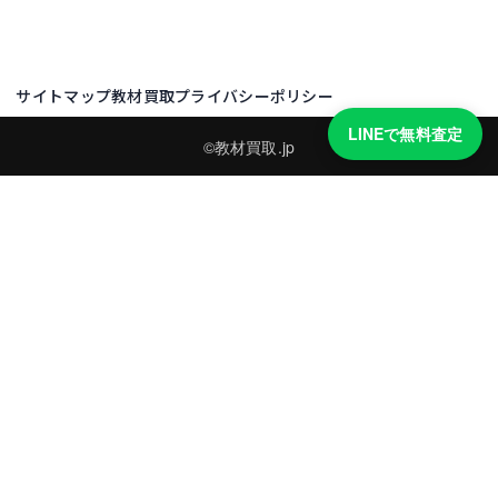
サイトマップ
教材買取プライバシーポリシー
LINEで無料査定
©教材買取.jp
買取実績・買取強化モデルを見る
LINEでかんたん無料査定
品物の写真を送るだけ。査定は無料、キャンセルもできます。
※品物の状態・市場動向により買取をお受けできない場合があります。
友だち追加して査定を依頼
運営：
株式会社グリーク