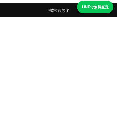
LINEで無料査定
©教材買取.jp
買取実績・買取強化モデルを見る
LINEでかんたん無料査定
品物の写真を送るだけ。査定は無料、キャンセルもできます。
※品物の状態・市場動向により買取をお受けできない場合があります。
友だち追加して査定を依頼
運営：
株式会社グリーク
運営グループの買取サイト一覧（株式会社グリーク）