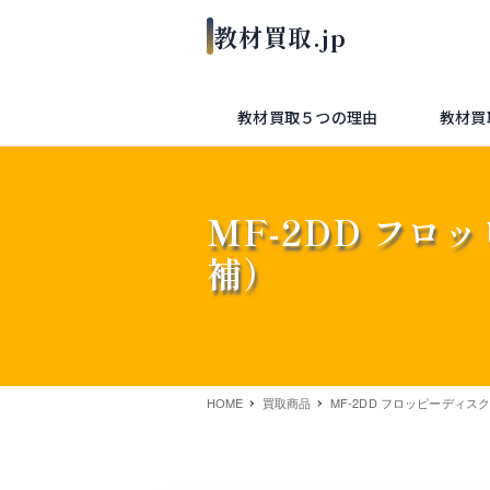
教材買取５つの理由
教材買
MF-2DD フ
補）
HOME
買取商品
MF-2DD フロッピーディス