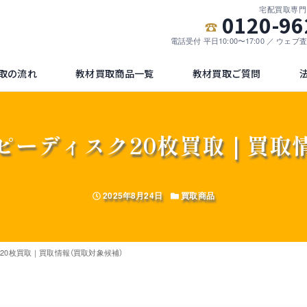
宅配買取専門
0120-96
電話受付 平日10:00〜17:00 ／ ウェ
取の流れ
教材買取商品一覧
教材買取ご質問
ロッピーディスク20枚買取｜買
投稿日
カテゴリー
2025年8月24日
買取商品
ク20枚買取｜買取情報（買取対象候補）