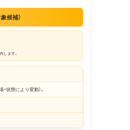
対象候補）
内します。
場・状態により変動）。