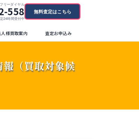
フリーダイヤル
2-558
無料査定はこちら
ブ査定24時間受付中
法人様買取案内
査定お申込み
取情報（買取対象候