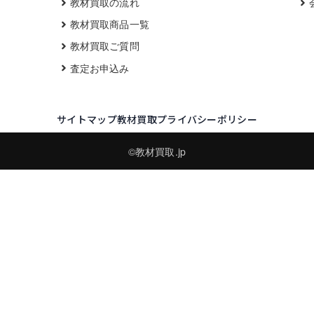
教材買取の流れ
教材買取商品一覧
教材買取ご質問
査定お申込み
サイトマップ
教材買取プライバシーポリシー
©教材買取.jp
買取実績・買取強化モデルを見る
LINEでかんたん無料査定
品物の写真を送るだけ。査定は無料、キャンセルもできます。
※品物の状態・市場動向により買取をお受けできない場合があります。
友だち追加して査定を依頼