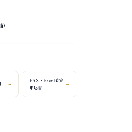
候補）
FAX・Excel査定
問
→
→
申込書