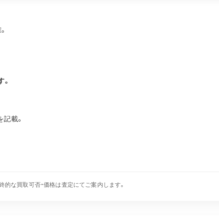
確。
す。
を記載。
終的な買取可否・価格は査定にてご案内します。