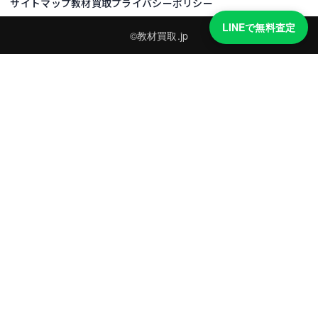
サイトマップ
教材買取プライバシーポリシー
LINEで無料査定
©教材買取.jp
買取実績・買取強化モデルを見る
LINEでかんたん無料査定
品物の写真を送るだけ。査定は無料、キャンセルもできます。
※品物の状態・市場動向により買取をお受けできない場合があります。
友だち追加して査定を依頼
運営：
株式会社グリーク
運営グループの買取サイト一覧（株式会社グリーク）