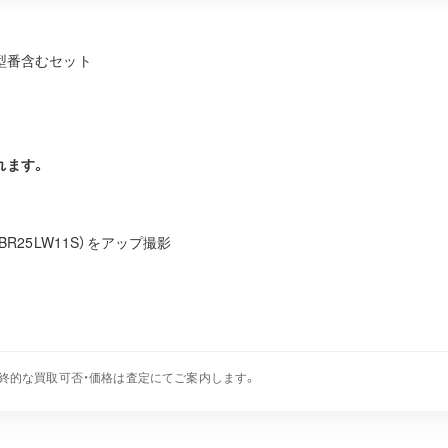
Rで型番含むセット
れます。
BR25LW11S）をアップ撮影
終的な買取可否・価格は査定にてご案内します。