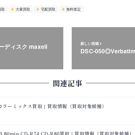
買取
大量買取
宅配買取
無料査定
新しい投稿
ーディスク maxell
DSC-050◎Verbat
関連記事
倍速 カラーミックス買取｜買取情報（買取対象候補）
00MB 80min CD-R74 CD-R80買取｜買取情報（買取対象候補）