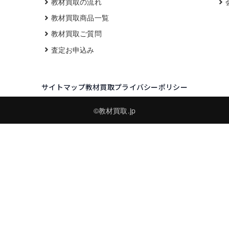
教材買取の流れ
教材買取商品一覧
教材買取ご質問
査定お申込み
サイトマップ
教材買取プライバシーポリシー
©教材買取.jp
買取実績・買取強化モデルを見る
LINEでかんたん無料査定
品物の写真を送るだけ。査定は無料、キャンセルもできます。
※品物の状態・市場動向により買取をお受けできない場合があります。
友だち追加して査定を依頼