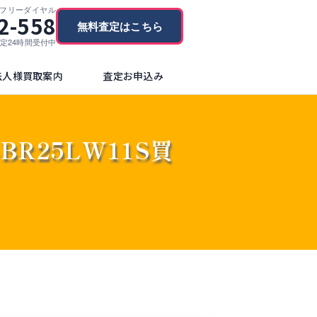
フリーダイヤル
2-558
無料査定はこちら
ブ査定24時間受付中
法人様買取案内
査定お申込み
M-BR25LW11S買