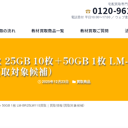
宅配買取専門
0120-96
電話受付 平日10:00〜17:00 ／ ウェ
取の流れ
教材買取商品一覧
教材買取ご質問
-R 25GB 10枚＋50GB 1枚 L
買取対象候補）
投稿日
カテゴリー
2025年12月23日
買取商品
 10枚＋50GB 1枚 LM-BR25LW11S買取｜買取情報（買取対象候補）