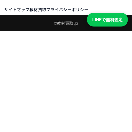
サイトマップ
教材買取プライバシーポリシー
LINEで無料査定
©教材買取.jp
買取実績・買取強化モデルを見る
LINEでかんたん無料査定
品物の写真を送るだけ。査定は無料、キャンセルもできます。
※品物の状態・市場動向により買取をお受けできない場合があります。
友だち追加して査定を依頼
運営：
株式会社グリーク
運営グループの買取サイト一覧（株式会社グリーク）