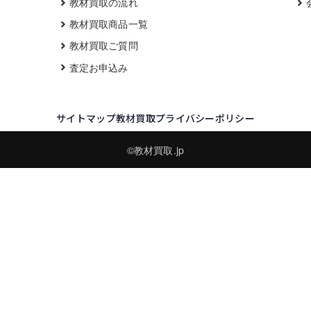
教材買取の流れ
教材買取商品一覧
教材買取ご質問
査定お申込み
サイトマップ
教材買取プライバシーポリシー
©教材買取.jp
買取実績・買取強化モデルを見る
LINEでかんたん無料査定
品物の写真を送るだけ。査定は無料、キャンセルもできます。
※品物の状態・市場動向により買取をお受けできない場合があります。
友だち追加して査定を依頼