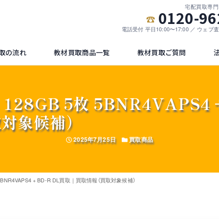
宅配買取専門
0120-96
電話受付 平日10:00〜17:00 ／ ウェ
取の流れ
教材買取商品一覧
教材買取ご質問
 128GB 5枚 5BNR4VAPS4 
取対象候補）
投稿日
カテゴリー
2025年7月25日
買取商品
5枚 5BNR4VAPS4 + BD-R DL買取｜買取情報（買取対象候補）