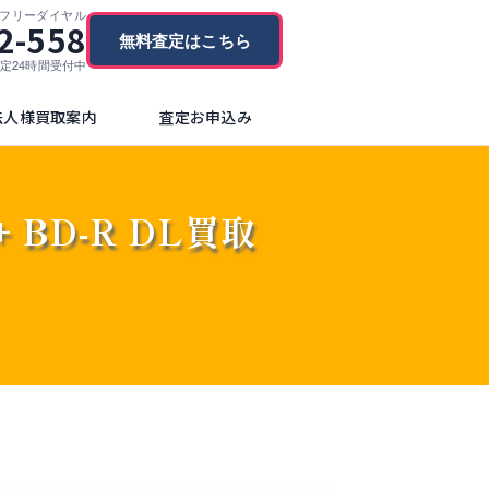
フリーダイヤル
2-558
無料査定はこちら
ブ査定24時間受付中
法人様買取案内
査定お申込み
+ BD-R DL買取