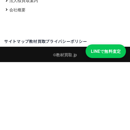
法人様買取案内
会社概要
サイトマップ
教材買取プライバシーポリシー
LINEで無料査定
©教材買取.jp
買取実績・買取強化モデルを見る
LINEでかんたん無料査定
品物の写真を送るだけ。査定は無料、キャンセルもできます。
※品物の状態・市場動向により買取をお受けできない場合があります。
友だち追加して査定を依頼