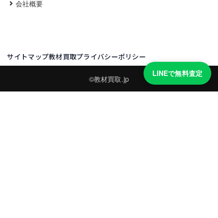
会社概要
サイトマップ
教材買取プライバシーポリシー
LINEで無料査定
©教材買取.jp
買取実績・買取強化モデルを見る
LINEでかんたん無料査定
品物の写真を送るだけ。査定は無料、キャンセルもできます。
※品物の状態・市場動向により買取をお受けできない場合があります。
友だち追加して査定を依頼