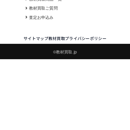
教材買取ご質問
査定お申込み
サイトマップ
教材買取プライバシーポリシー
©教材買取.jp
買取実績・買取強化モデルを見る
LINEでかんたん無料査定
品物の写真を送るだけ。査定は無料、キャンセルもできます。
※品物の状態・市場動向により買取をお受けできない場合があります。
友だち追加して査定を依頼