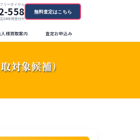
フリーダイヤル
2-558
無料査定はこちら
ブ査定24時間受付中
法人様買取案内
査定お申込み
（買取対象候補）