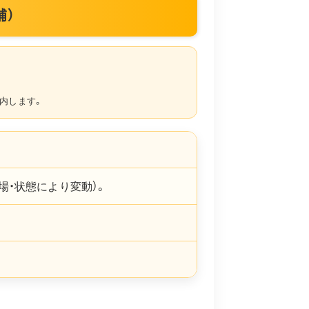
補）
内します。
場・状態により変動）。