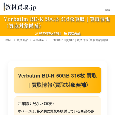
MENU
Verbatim BD-R 50GB 316枚買取｜買取情報
（買取対象候補）
投稿日
カテゴリー
2025年9月20日
買取商品
HOME
買取商品
Verbatim BD-R 50GB 316枚買取｜買取情報（買取対象候補）
Verbatim BD-R 50GB 316枚 買取
｜買取情報（買取対象候補）
ご確認ください（重要）
本ページは、
将来的に買取を検討している商品の参