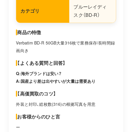
ブルーレイディ
カテゴリ
スク（BD-R）
商品の特徴
Verbatim BD-R 50GB大量316枚で業務保存/長時間録
画向き
【よくある質問と回答】
Q:海外ブランドは安い？
A:国産より差は出やすいが大量は需要あり
【高価買取のコツ】
外装と封印、総枚数(316)の根拠写真を用意
お客様からのひと言
ー