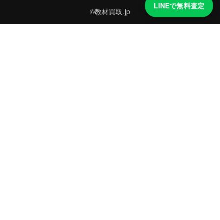
LINEで無料査定
©教材買取.jp
買取実績・買取強化モデルを見る
LINEでかんたん無料査定
品物の写真を送るだけ。査定は無料、キャンセルもできます。
※品物の状態・市場動向により買取をお受けできない場合があります。
友だち追加して査定を依頼
運営：
株式会社グリーク
運営グループの買取サイト一覧（株式会社グリーク）
買取の知識をもっと知る