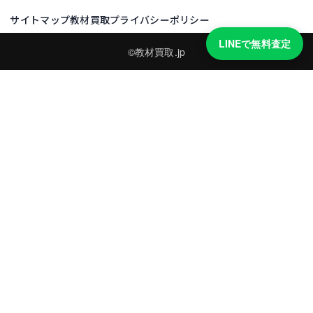
サイトマップ
教材買取プライバシーポリシー
LINEで無料査定
©教材買取.jp
買取実績・買取強化モデルを見る
LINEでかんたん無料査定
品物の写真を送るだけ。査定は無料、キャンセルもできます。
※品物の状態・市場動向により買取をお受けできない場合があります。
友だち追加して査定を依頼
運営：
株式会社グリーク
運営グループの買取サイト一覧（株式会社グリーク）