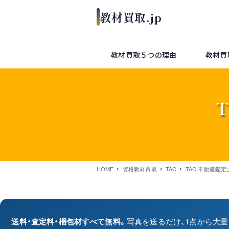
教材買取５つの理由
教材買
HOME
資格教材買取
TAC
TAC 不動産鑑定
送料・査定料・梱包材すべて無料。
写真を送るだけ、1点から大