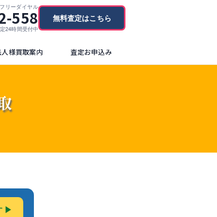
フリーダイヤル
2-558
無料査定はこちら
ブ査定24時間受付中
法人様買取案内
査定お申込み
取
 ▶