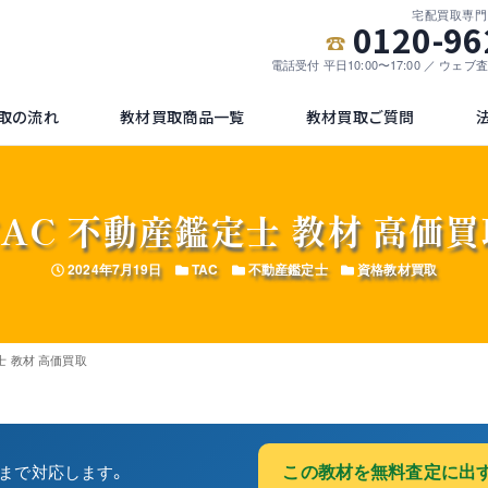
宅配買取専門
0120-96
電話受付 平日10:00〜17:00 ／ ウェ
取の流れ
教材買取商品一覧
教材買取ご質問
TAC 不動産鑑定士 教材 高価買
投稿日
カテゴリー
カテゴリー
カテゴリー
2024年7月19日
TAC
不動産鑑定士
資格教材買取
士 教材 高価買取
この教材を無料査定に出す
量まで対応します。