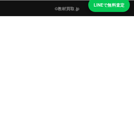
LINEで無料査定
©教材買取.jp
買取実績・買取強化モデルを見る
LINEでかんたん無料査定
品物の写真を送るだけ。査定は無料、キャンセルもできます。
※品物の状態・市場動向により買取をお受けできない場合があります。
友だち追加して査定を依頼
運営：
株式会社グリーク
運営グループの買取サイト一覧（株式会社グリーク）
買取の知識をもっと知る