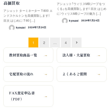
高価買取
アシェット「ウィリスMBジープをつ
くる」を高価買取します！ 目次 はじめ
アシェット ターミネーター T-800 エ
に：ウィリスMBジープの魅力 […]
ンドスケルトンを高価買取します！
目次 はじめに：T-80 […]
kyouzai
2024年7月24日
kyouzai
2024年7月24日
投
1
2
…
4
稿
教材買取商品一覧
法人様・大量買取
ナ
→
→
ビ
ゲ
宅配買取の流れ
よくあるご質問
→
→
ー
シ
FAX査定申込書
ョ
→
（PDF）
ン