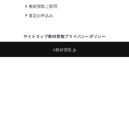
教材買取ご質問
査定お申込み
サイトマップ
教材買取プライバシーポリシー
©教材買取.jp
買取実績・買取強化モデルを見る
LINEでかんたん無料査定
品物の写真を送るだけ。査定は無料、キャンセルもできます。
※品物の状態・市場動向により買取をお受けできない場合があります。
友だち追加して査定を依頼