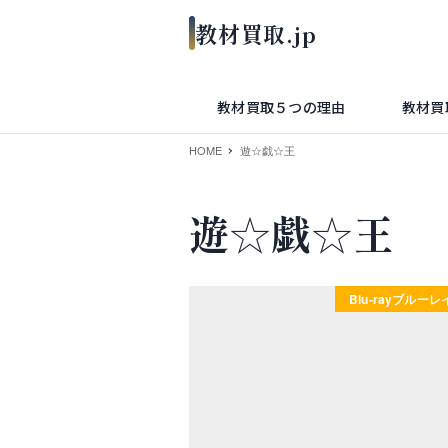
教材買取５つの理由
教材買
HOME
遊☆戯☆王
遊☆戯☆王
Blu-rayブルー