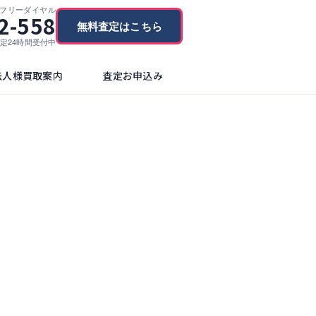
フリーダイヤル
2-558
無料査定はこちら
ブ査定24時間受付中
法人様買取案内
査定お申込み