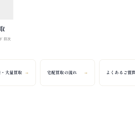
買取
ド 目次
様・大量買取
宅配買取の流れ
よくあるご質
→
→