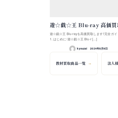
遊☆戯☆王 Blu-ray 高価
遊☆戯☆王 Blu-rayを高価買取します！完全ガイ
1. はじめに：遊☆戯☆王 Blu-r […]
kyouzai
2024年8月9日
教材買取商品一覧
法人
→